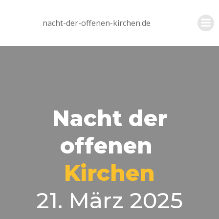
Zum
Inhalt
nacht-der-offenen-kirchen.de
springen
Nacht der
offenen
Kirchen
21. März 2025